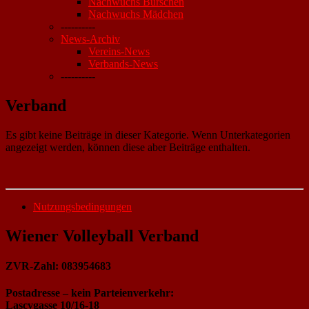
Nachwuchs Burschen
Nachwuchs Mädchen
----------
News-Archiv
Vereins-News
Verbands-News
----------
Verband
Es gibt keine Beiträge in dieser Kategorie. Wenn Unterkategorien
angezeigt werden, können diese aber Beiträge enthalten.
Nutzungsbedingungen
Wiener Volleyball Verband
ZVR-Zahl: 083954683
Postadresse – kein Parteienverkehr:
Lascygasse 10/16-18