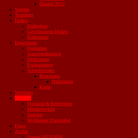
Damen 2012
Vereine
Trainings
Hallen
Hallenliste
Geschlossene Hallen
Hallenplan
Downloads
Formulare
Ausschreibungen
Ordnungen
Ergänzungen
Schiedsrichter
Besetzung
Hallenplan
Kurse
Weblinks
Verband
Vorstand & Referenten
Mitgliedschaft
Statuten
Wr.Meister Ehrentabel
Fotos
Archiv
Saison 2025/2026