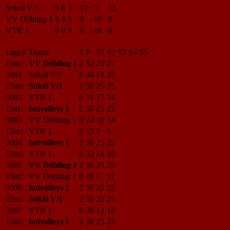
Sokol V/1
9
6
3
12
:
7
12
VV Döbling 1
9
4
5
9
:
10
8
VTR 1
9
0
9
0
:
18
0
Liga/#
Teams
S
P
S1
S2
S3
S4
S5
15m1
VV Döbling 1
2
52
25
27
3001
Sokol V/1
0
44
19
25
15m1
Sokol V/1
2
50
25
25
3002
VTR 1
0
31
17
14
15m1
hotvolleys 1
2
50
25
25
3003
VV Döbling 1
0
24
10
14
15m1
VTR 1
0
15
7
8
3004
hotvolleys 1
2
50
25
25
15m1
VTR 1
0
32
14
18
3005
VV Döbling 1
2
50
25
25
15m1
VV Döbling 1
0
18
7
11
3006
hotvolleys 1
2
50
25
25
15m1
Sokol V/1
2
50
25
25
3007
VTR 1
0
30
12
18
15m1
hotvolleys 1
2
50
25
25