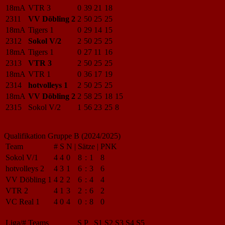
18mA
VTR 3
0
39
21
18
2311
VV Döbling 2
2
50
25
25
18mA
Tigers 1
0
29
14
15
2312
Sokol V/2
2
50
25
25
18mA
Tigers 1
0
27
11
16
2313
VTR 3
2
50
25
25
18mA
VTR 1
0
36
17
19
2314
hotvolleys 1
2
50
25
25
18mA
VV Döbling 2
2
58
25
18
15
2315
Sokol V/2
1
56
23
25
8
Qualifikation Gruppe B (2024/2025)
Team
#
S
N
|
Sätze
|
PNK
Sokol V/1
4
4
0
8
:
1
8
hotvolleys 2
4
3
1
6
:
3
6
VV Döbling 1
4
2
2
6
:
4
4
VTR 2
4
1
3
2
:
6
2
VC Real 1
4
0
4
0
:
8
0
Liga/#
Teams
S
P
S1
S2
S3
S4
S5