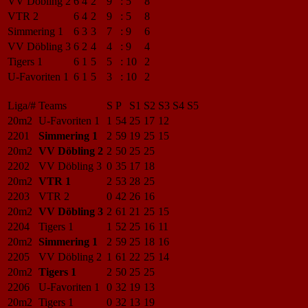
VV Döbling 2
6
4
2
9
:
5
8
VTR 2
6
4
2
9
:
5
8
Simmering 1
6
3
3
7
:
9
6
VV Döbling 3
6
2
4
4
:
9
4
Tigers 1
6
1
5
5
:
10
2
U-Favoriten 1
6
1
5
3
:
10
2
Liga/#
Teams
S
P
S1
S2
S3
S4
S5
20m2
U-Favoriten 1
1
54
25
17
12
2201
Simmering 1
2
59
19
25
15
20m2
VV Döbling 2
2
50
25
25
2202
VV Döbling 3
0
35
17
18
20m2
VTR 1
2
53
28
25
2203
VTR 2
0
42
26
16
20m2
VV Döbling 3
2
61
21
25
15
2204
Tigers 1
1
52
25
16
11
20m2
Simmering 1
2
59
25
18
16
2205
VV Döbling 2
1
61
22
25
14
20m2
Tigers 1
2
50
25
25
2206
U-Favoriten 1
0
32
19
13
20m2
Tigers 1
0
32
13
19