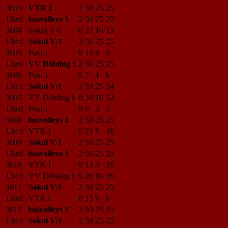
3603
VTR 1
2
50
25
25
13m1
hotvolleys 1
2
50
25
25
3604
Sokol V/1
0
27
14
13
13m1
Sokol V/1
2
50
25
25
3605
Post 1
0
10
4
6
13m1
VV Döbling 1
2
50
25
25
3606
Post 1
0
7
1
6
13m1
Sokol V/1
2
59
25
34
3607
VV Döbling 1
0
50
18
32
13m1
Post 1
0
6
3
3
3608
hotvolleys 1
2
50
25
25
13m1
VTR 1
0
21
5
16
3609
Sokol V/1
2
50
25
25
13m1
hotvolleys 1
2
50
25
25
3610
VTR 1
0
13
3
10
13m1
VV Döbling 1
0
26
10
16
3611
Sokol V/1
2
50
25
25
13m1
VTR 1
0
15
9
6
3612
hotvolleys 1
2
50
25
25
13m1
Sokol V/1
2
50
25
25