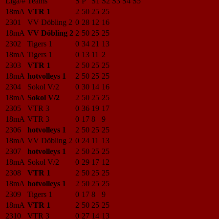
Liga/#
Teams
S
P
S1
S2
S3
S4
S5
18mA
VTR 1
2
50
25
25
2301
VV Döbling 2
0
28
12
16
18mA
VV Döbling 2
2
50
25
25
2302
Tigers 1
0
34
21
13
18mA
Tigers 1
0
13
11
2
2303
VTR 1
2
50
25
25
18mA
hotvolleys 1
2
50
25
25
2304
Sokol V/2
0
30
14
16
18mA
Sokol V/2
2
50
25
25
2305
VTR 3
0
36
19
17
18mA
VTR 3
0
17
8
9
2306
hotvolleys 1
2
50
25
25
18mA
VV Döbling 2
0
24
11
13
2307
hotvolleys 1
2
50
25
25
18mA
Sokol V/2
0
29
17
12
2308
VTR 1
2
50
25
25
18mA
hotvolleys 1
2
50
25
25
2309
Tigers 1
0
17
8
9
18mA
VTR 1
2
50
25
25
2310
VTR 3
0
27
14
13