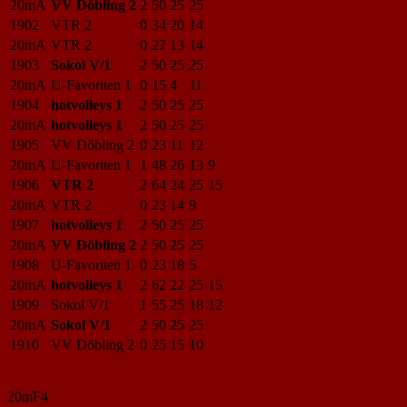
20mA
VV Döbling 2
2
50
25
25
1902
VTR 2
0
34
20
14
20mA
VTR 2
0
27
13
14
1903
Sokol V/1
2
50
25
25
20mA
U-Favoriten 1
0
15
4
11
1904
hotvolleys 1
2
50
25
25
20mA
hotvolleys 1
2
50
25
25
1905
VV Döbling 2
0
23
11
12
20mA
U-Favoriten 1
1
48
26
13
9
1906
VTR 2
2
64
24
25
15
20mA
VTR 2
0
23
14
9
1907
hotvolleys 1
2
50
25
25
20mA
VV Döbling 2
2
50
25
25
1908
U-Favoriten 1
0
23
18
5
20mA
hotvolleys 1
2
62
22
25
15
1909
Sokol V/1
1
55
25
18
12
20mA
Sokol V/1
2
50
25
25
1910
VV Döbling 2
0
25
15
10
20mF4