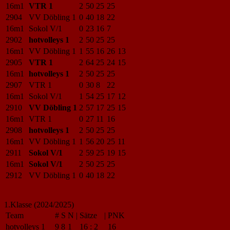
16m1
VTR 1
2
50
25
25
2904
VV Döbling 1
0
40
18
22
16m1
Sokol V/1
0
23
16
7
2902
hotvolleys 1
2
50
25
25
16m1
VV Döbling 1
1
55
16
26
13
2905
VTR 1
2
64
25
24
15
16m1
hotvolleys 1
2
50
25
25
2907
VTR 1
0
30
8
22
16m1
Sokol V/1
1
54
25
17
12
2910
VV Döbling 1
2
57
17
25
15
16m1
VTR 1
0
27
11
16
2908
hotvolleys 1
2
50
25
25
16m1
VV Döbling 1
1
56
20
25
11
2911
Sokol V/1
2
59
25
19
15
16m1
Sokol V/1
2
50
25
25
2912
VV Döbling 1
0
40
18
22
1.Klasse (2024/2025)
Team
#
S
N
|
Sätze
|
PNK
hotvolleys 1
9
8
1
16
:
2
16