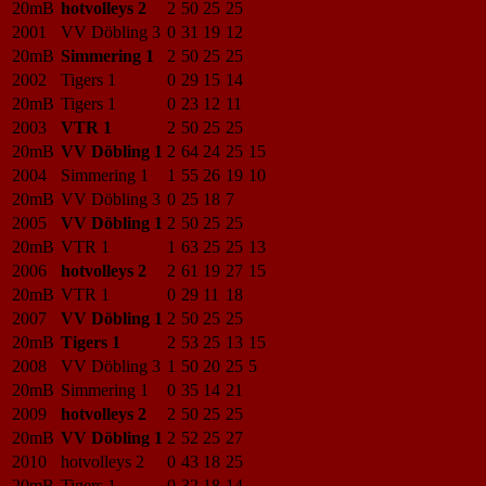
20mB
hotvolleys 2
2
50
25
25
2001
VV Döbling 3
0
31
19
12
20mB
Simmering 1
2
50
25
25
2002
Tigers 1
0
29
15
14
20mB
Tigers 1
0
23
12
11
2003
VTR 1
2
50
25
25
20mB
VV Döbling 1
2
64
24
25
15
2004
Simmering 1
1
55
26
19
10
20mB
VV Döbling 3
0
25
18
7
2005
VV Döbling 1
2
50
25
25
20mB
VTR 1
1
63
25
25
13
2006
hotvolleys 2
2
61
19
27
15
20mB
VTR 1
0
29
11
18
2007
VV Döbling 1
2
50
25
25
20mB
Tigers 1
2
53
25
13
15
2008
VV Döbling 3
1
50
20
25
5
20mB
Simmering 1
0
35
14
21
2009
hotvolleys 2
2
50
25
25
20mB
VV Döbling 1
2
52
25
27
2010
hotvolleys 2
0
43
18
25
20mB
Tigers 1
0
32
18
14