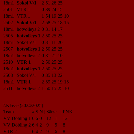
18m1
Sokol V/1
2
51
26
25
2501
VTR 1
0
39
24
15
18m1
VTR 1
1
54
19
25
10
2502
Sokol V/1
2
58
25
18
15
18m1
hotvolleys 2
0
31
14
17
2505
hotvolleys 1
2
50
25
25
18m1
Sokol V/1
0
31
11
20
2507
hotvolleys 1
2
50
25
25
18m1
hotvolleys 2
0
31
21
10
2510
VTR 1
2
50
25
25
18m1
hotvolleys 1
2
50
25
25
2508
Sokol V/1
0
35
13
22
18m1
VTR 1
2
59
25
19
15
2511
hotvolleys 2
1
50
15
25
10
2.Klasse (2024/2025)
Team
#
S
N
|
Sätze
|
PNK
VV Döbling 1
6
6
0
12
:
1
12
VV Döbling 2
6
4
2
9
:
5
8
VTR 2
6
4
2
9
:
6
8