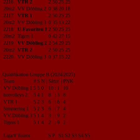
2216
VTR 2
2
50
25
25
20m2
VV Döbling 2
0
38
20
18
2217
VTR 1
2
50
25
25
20m2
VV Döbling 3
0
35
13
22
2218
U-Favoriten 1
2
50
25
25
20m2
Tigers 1
0
42
27
15
2219
VV Döbling 2
2
54
29
25
20m2
VTR 2
2
50
25
25
2220
VV Döbling 3
0
37
15
22
Qualifikation Gruppe B (2024/2025)
Team
#
S
N
|
Sätze
|
PNK
VV Döbling 1
5
5
0
10
:
1
10
hotvolleys 2
5
4
1
8
:
3
8
VTR 1
5
2
3
6
:
6
4
Simmering 1
5
2
3
6
:
7
4
VV Döbling 3
5
1
4
3
:
9
2
Tigers 1
5
1
4
2
:
9
2
Liga/#
Teams
S
P
S1
S2
S3
S4
S5