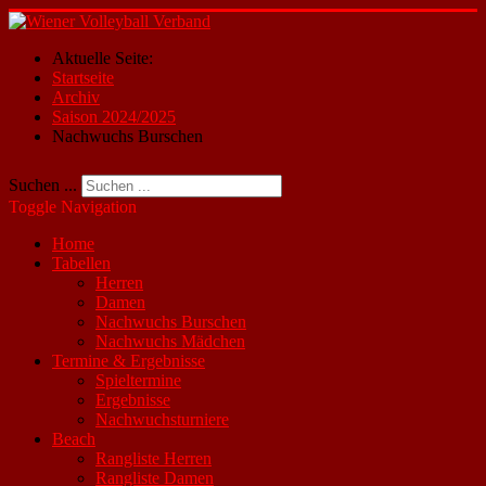
Aktuelle Seite:
Startseite
Archiv
Saison 2024/2025
Nachwuchs Burschen
Suchen ...
Toggle Navigation
Home
Tabellen
Herren
Damen
Nachwuchs Burschen
Nachwuchs Mädchen
Termine & Ergebnisse
Spieltermine
Ergebnisse
Nachwuchsturniere
Beach
Rangliste Herren
Rangliste Damen