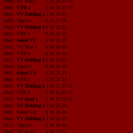
18m2
VC Real 1
1
55
20
25
10
2608
VTR 2
2
63
25
23
15
18m2
VV Döbling 2
2
50
25
25
2609
Tigers 1
0
33
17
16
18m2
VV Döbling 1
2
50
25
25
2610
VTR 2
0
29
16
13
18m2
Sokol V/2
2
50
25
25
2611
VC Real 1
0
36
16
20
18m2
VTR 3
0
26
16
10
2612
VV Döbling 1
2
50
25
25
18m2
Tigers 1
0
38
20
18
2613
Sokol V/2
2
50
25
25
18m2
VTR 2
1
55
25
23
7
2614
VV Döbling 2
2
61
21
25
15
18m2
VTR 3
1
50
12
25
13
2615
VC Real 1
2
56
25
16
15
18m2
VV Döbling 2
2
54
26
28
2616
Sokol V/2
0
50
24
26
18m2
VV Döbling 1
2
50
25
25
2617
Tigers 1
0
26
10
16
18m2
VC Real 1
0
38
23
15