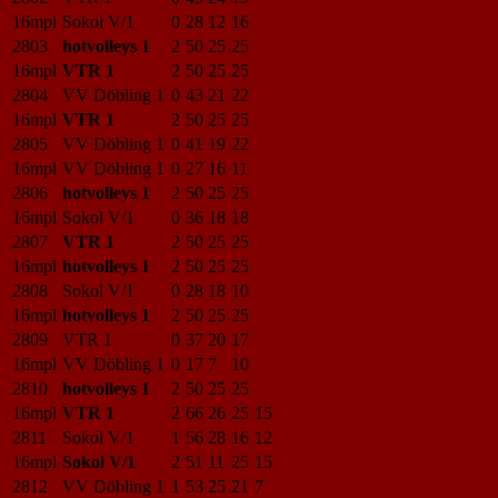
16mpl
Sokol V/1
0
28
12
16
2803
hotvolleys 1
2
50
25
25
16mpl
VTR 1
2
50
25
25
2804
VV Döbling 1
0
43
21
22
16mpl
VTR 1
2
50
25
25
2805
VV Döbling 1
0
41
19
22
16mpl
VV Döbling 1
0
27
16
11
2806
hotvolleys 1
2
50
25
25
16mpl
Sokol V/1
0
36
18
18
2807
VTR 1
2
50
25
25
16mpl
hotvolleys 1
2
50
25
25
2808
Sokol V/1
0
28
18
10
16mpl
hotvolleys 1
2
50
25
25
2809
VTR 1
0
37
20
17
16mpl
VV Döbling 1
0
17
7
10
2810
hotvolleys 1
2
50
25
25
16mpl
VTR 1
2
66
26
25
15
2811
Sokol V/1
1
56
28
16
12
16mpl
Sokol V/1
2
51
11
25
15
2812
VV Döbling 1
1
53
25
21
7