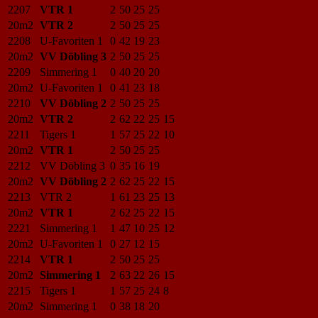
2207
VTR 1
2
50
25
25
20m2
VTR 2
2
50
25
25
2208
U-Favoriten 1
0
42
19
23
20m2
VV Döbling 3
2
50
25
25
2209
Simmering 1
0
40
20
20
20m2
U-Favoriten 1
0
41
23
18
2210
VV Döbling 2
2
50
25
25
20m2
VTR 2
2
62
22
25
15
2211
Tigers 1
1
57
25
22
10
20m2
VTR 1
2
50
25
25
2212
VV Döbling 3
0
35
16
19
20m2
VV Döbling 2
2
62
25
22
15
2213
VTR 2
1
61
23
25
13
20m2
VTR 1
2
62
25
22
15
2221
Simmering 1
1
47
10
25
12
20m2
U-Favoriten 1
0
27
12
15
2214
VTR 1
2
50
25
25
20m2
Simmering 1
2
63
22
26
15
2215
Tigers 1
1
57
25
24
8
20m2
Simmering 1
0
38
18
20