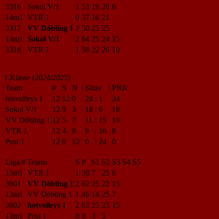
3316
Sokol V/1
1
53
19
28
6
14m1
VTR 1
0
37
16
21
3317
VV Döbling 1
2
50
25
25
14m1
Sokol V/1
2
64
25
24
15
3318
VTR 1
1
58
22
26
10
1.Klasse (2024/2025)
Team
#
S
N
|
Sätze
|
PNK
hotvolleys 1
12
12
0
24
:
1
24
Sokol V/1
12
9
3
18
:
6
18
VV Döbling 1
12
5
7
11
:
15
10
VTR 1
12
4
8
9
:
16
8
Post 1
12
0
12
0
:
24
0
Liga/#
Teams
S
P
S1
S2
S3
S4
S5
13m1
VTR 1
1
38
7
25
6
3601
VV Döbling 1
2
62
25
22
15
13m1
VV Döbling 1
1
46
14
25
7
3602
hotvolleys 1
2
63
25
23
15
13m1
Post 1
0
8
3
5