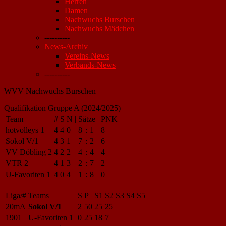
Herren
Damen
Nachwuchs Burschen
Nachwuchs Mädchen
----------
News-Archiv
Vereins-News
Verbands-News
----------
WVV Nachwuchs Burschen
Qualifikation Gruppe A (2024/2025)
Team
#
S
N
|
Sätze
|
PNK
hotvolleys 1
4
4
0
8
:
1
8
Sokol V/1
4
3
1
7
:
2
6
VV Döbling 2
4
2
2
4
:
4
4
VTR 2
4
1
3
2
:
7
2
U-Favoriten 1
4
0
4
1
:
8
0
Liga/#
Teams
S
P
S1
S2
S3
S4
S5
20mA
Sokol V/1
2
50
25
25
1901
U-Favoriten 1
0
25
18
7