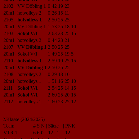
2102
VV Döbling 1
0
42
19
23
20m1
hotvolleys 2
0
26
15
11
2105
hotvolleys 1
2
50
25
25
20m1
VV Döbling 1
1
53
25
18
10
2103
Sokol V/1
2
63
23
25
15
20m1
hotvolleys 2
0
44
23
21
2107
VV Döbling 1
2
50
25
25
20m1
Sokol V/1
1
49
25
19
5
2110
hotvolleys 1
2
59
19
25
15
20m1
VV Döbling 1
2
50
25
25
2108
hotvolleys 2
0
29
13
16
20m1
hotvolleys 1
1
51
16
25
10
2111
Sokol V/1
2
54
25
14
15
20m1
Sokol V/1
2
60
25
20
15
2112
hotvolleys 1
1
60
23
25
12
2.Klasse (2024/2025)
Team
#
S
N
|
Sätze
|
PNK
VTR 1
6
6
0
12
:
1
12