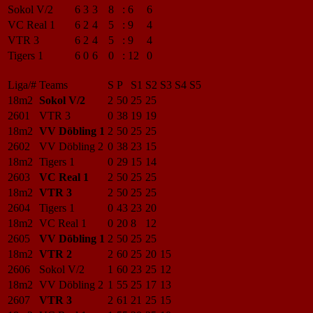
Sokol V/2
6
3
3
8
:
6
6
VC Real 1
6
2
4
5
:
9
4
VTR 3
6
2
4
5
:
9
4
Tigers 1
6
0
6
0
:
12
0
Liga/#
Teams
S
P
S1
S2
S3
S4
S5
18m2
Sokol V/2
2
50
25
25
2601
VTR 3
0
38
19
19
18m2
VV Döbling 1
2
50
25
25
2602
VV Döbling 2
0
38
23
15
18m2
Tigers 1
0
29
15
14
2603
VC Real 1
2
50
25
25
18m2
VTR 3
2
50
25
25
2604
Tigers 1
0
43
23
20
18m2
VC Real 1
0
20
8
12
2605
VV Döbling 1
2
50
25
25
18m2
VTR 2
2
60
25
20
15
2606
Sokol V/2
1
60
23
25
12
18m2
VV Döbling 2
1
55
25
17
13
2607
VTR 3
2
61
21
25
15