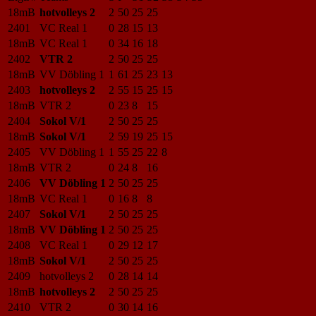
18mB
hotvolleys 2
2
50
25
25
2401
VC Real 1
0
28
15
13
18mB
VC Real 1
0
34
16
18
2402
VTR 2
2
50
25
25
18mB
VV Döbling 1
1
61
25
23
13
2403
hotvolleys 2
2
55
15
25
15
18mB
VTR 2
0
23
8
15
2404
Sokol V/1
2
50
25
25
18mB
Sokol V/1
2
59
19
25
15
2405
VV Döbling 1
1
55
25
22
8
18mB
VTR 2
0
24
8
16
2406
VV Döbling 1
2
50
25
25
18mB
VC Real 1
0
16
8
8
2407
Sokol V/1
2
50
25
25
18mB
VV Döbling 1
2
50
25
25
2408
VC Real 1
0
29
12
17
18mB
Sokol V/1
2
50
25
25
2409
hotvolleys 2
0
28
14
14
18mB
hotvolleys 2
2
50
25
25
2410
VTR 2
0
30
14
16