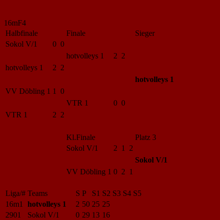
16mF4
Halbfinale
Finale
Sieger
Sokol V/1
0 0
hotvolleys 1
2 2
hotvolleys 1
2 2
hotvolleys 1
VV Döbling 1
1 0
VTR 1
0 0
VTR 1
2 2
Kl.Finale
Platz 3
Sokol V/1
2 1 2
Sokol V/1
VV Döbling 1
0 2 1
Liga/#
Teams
S
P
S1
S2
S3
S4
S5
16m1
hotvolleys 1
2
50
25
25
2901
Sokol V/1
0
29
13
16