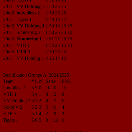
2011
VV Döbling 1
2
50
25
25
20mB
hotvolleys 2
2
50
25
25
2012
Tigers 1
0
40
18
22
20mB
VV Döbling 3
2
59
19
25
15
2013
Simmering 1
1
58
25
23
10
20mB
Simmering 1
2
61
21
25
15
2014
VTR 1
1
53
25
15
13
20mB
VTR 1
2
50
25
25
2015
VV Döbling 3
0
26
14
12
Qualifikation Gruppe A (2024/2025)
Team
#
S
N
|
Sätze
|
PNK
hotvolleys 1
5
5
0
10
:
0
10
VTR 1
5
4
1
8
:
2
8
VV Döbling 2
5
3
2
6
:
5
6
Sokol V/2
5
2
3
5
:
6
4
VTR 3
5
1
4
2
:
8
2
Tigers 1
5
0
5
0
:
10
0