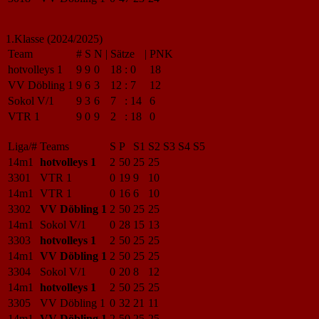
1.Klasse (2024/2025)
Team
#
S
N
|
Sätze
|
PNK
hotvolleys 1
9
9
0
18
:
0
18
VV Döbling 1
9
6
3
12
:
7
12
Sokol V/1
9
3
6
7
:
14
6
VTR 1
9
0
9
2
:
18
0
Liga/#
Teams
S
P
S1
S2
S3
S4
S5
14m1
hotvolleys 1
2
50
25
25
3301
VTR 1
0
19
9
10
14m1
VTR 1
0
16
6
10
3302
VV Döbling 1
2
50
25
25
14m1
Sokol V/1
0
28
15
13
3303
hotvolleys 1
2
50
25
25
14m1
VV Döbling 1
2
50
25
25
3304
Sokol V/1
0
20
8
12
14m1
hotvolleys 1
2
50
25
25
3305
VV Döbling 1
0
32
21
11
14m1
VV Döbling 1
2
50
25
25