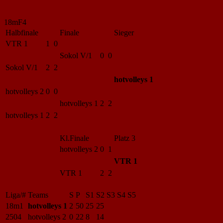
18mF4
Halbfinale
Finale
Sieger
VTR 1
1 0
Sokol V/1
0 0
Sokol V/1
2 2
hotvolleys 1
hotvolleys 2
0 0
hotvolleys 1
2 2
hotvolleys 1
2 2
Kl.Finale
Platz 3
hotvolleys 2
0 1
VTR 1
VTR 1
2 2
Liga/#
Teams
S
P
S1
S2
S3
S4
S5
18m1
hotvolleys 1
2
50
25
25
2504
hotvolleys 2
0
22
8
14