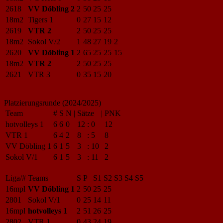
2618
VV Döbling 2
2
50
25
25
18m2
Tigers 1
0
27
15
12
2619
VTR 2
2
50
25
25
18m2
Sokol V/2
1
48
27
19
2
2620
VV Döbling 1
2
65
25
25
15
18m2
VTR 2
2
50
25
25
2621
VTR 3
0
35
15
20
Platzierungsrunde (2024/2025)
Team
#
S
N
|
Sätze
|
PNK
hotvolleys 1
6
6
0
12
:
0
12
VTR 1
6
4
2
8
:
5
8
VV Döbling 1
6
1
5
3
:
10
2
Sokol V/1
6
1
5
3
:
11
2
Liga/#
Teams
S
P
S1
S2
S3
S4
S5
16mpl
VV Döbling 1
2
50
25
25
2801
Sokol V/1
0
25
14
11
16mpl
hotvolleys 1
2
51
26
25
2802
VTR 1
0
43
24
19