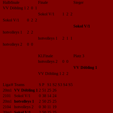
Halbfinale
Finale
Sieger
VV Döbling 1
2 0 1
Sokol V/1
1 2 2
Sokol V/1
0 2 2
Sokol V/1
hotvolleys 1
2 2
hotvolleys 1
2 1 1
hotvolleys 2
0 0
Kl.Finale
Platz 3
hotvolleys 2
0 0
VV Döbling 1
VV Döbling 1
2 2
Liga/#
Teams
S
P
S1
S2
S3
S4
S5
20m1
VV Döbling 1
2
51
25
26
2101
Sokol V/1
0
38
14
24
20m1
hotvolleys 1
2
50
25
25
2104
hotvolleys 2
0
30
11
19
20m1
Sokol V/1
2
50
25
25