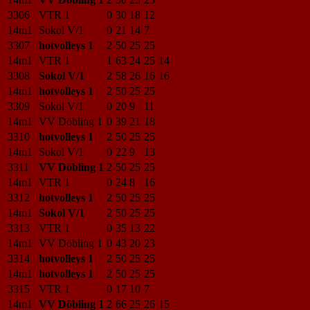
3306
VTR 1
0
30
18
12
14m1
Sokol V/1
0
21
14
7
3307
hotvolleys 1
2
50
25
25
14m1
VTR 1
1
63
24
25
14
3308
Sokol V/1
2
58
26
16
16
14m1
hotvolleys 1
2
50
25
25
3309
Sokol V/1
0
20
9
11
14m1
VV Döbling 1
0
39
21
18
3310
hotvolleys 1
2
50
25
25
14m1
Sokol V/1
0
22
9
13
3311
VV Döbling 1
2
50
25
25
14m1
VTR 1
0
24
8
16
3312
hotvolleys 1
2
50
25
25
14m1
Sokol V/1
2
50
25
25
3313
VTR 1
0
35
13
22
14m1
VV Döbling 1
0
43
20
23
3314
hotvolleys 1
2
50
25
25
14m1
hotvolleys 1
2
50
25
25
3315
VTR 1
0
17
10
7
14m1
VV Döbling 1
2
66
25
26
15