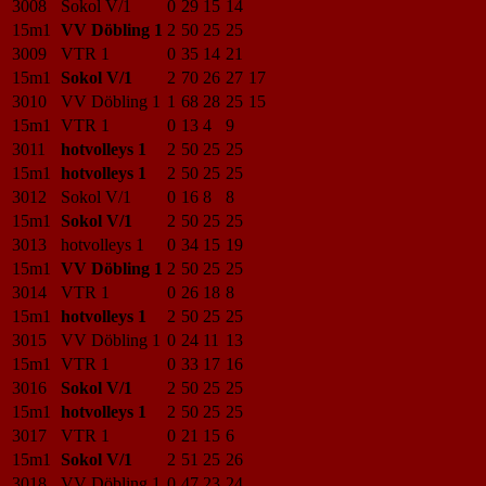
3008
Sokol V/1
0
29
15
14
15m1
VV Döbling 1
2
50
25
25
3009
VTR 1
0
35
14
21
15m1
Sokol V/1
2
70
26
27
17
3010
VV Döbling 1
1
68
28
25
15
15m1
VTR 1
0
13
4
9
3011
hotvolleys 1
2
50
25
25
15m1
hotvolleys 1
2
50
25
25
3012
Sokol V/1
0
16
8
8
15m1
Sokol V/1
2
50
25
25
3013
hotvolleys 1
0
34
15
19
15m1
VV Döbling 1
2
50
25
25
3014
VTR 1
0
26
18
8
15m1
hotvolleys 1
2
50
25
25
3015
VV Döbling 1
0
24
11
13
15m1
VTR 1
0
33
17
16
3016
Sokol V/1
2
50
25
25
15m1
hotvolleys 1
2
50
25
25
3017
VTR 1
0
21
15
6
15m1
Sokol V/1
2
51
25
26
3018
VV Döbling 1
0
47
23
24