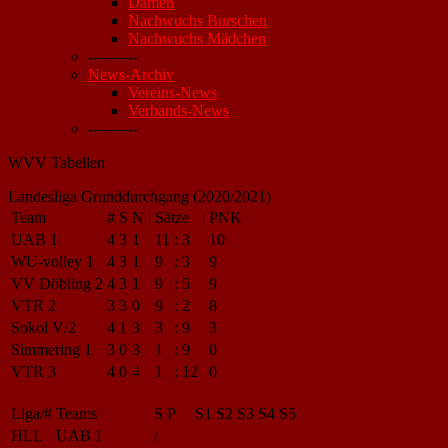
Damen
Nachwuchs Burschen
Nachwuchs Mädchen
----------
News-Archiv
Vereins-News
Verbands-News
----------
WVV Tabellen
Landesliga Grunddurchgang (2020/2021)
Team
#
S
N
|
Sätze
|
PNK
UAB 1
4
3
1
11
:
3
10
WU-volley 1
4
3
1
9
:
3
9
VV Döbling 2
4
3
1
9
:
5
9
VTR 2
3
3
0
9
:
2
8
Sokol V/2
4
1
3
3
:
9
3
Simmering 1
3
0
3
1
:
9
0
VTR 3
4
0
4
1
:
12
0
Liga/#
Teams
S
P
S1
S2
S3
S4
S5
HLL
UAB 1
/