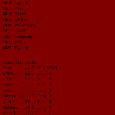
4018
Tigers 1
DLL
VTR 1
/
4019
UWW 1
DLL
UAB 2
/
4020
WU-volley 1
DLL
UWW 1
/
4021
Simmering 1
DLL
VTR 4
/
4022
Tigers 1
Vorrunde (2020/2021)
Team
#
S
N
|
Sätze
|
PNK
UWW 2
2
2
0
6
:
0
6
VTR 3
2
2
0
6
:
0
6
UWW 3
1
1
0
3
:
0
3
UAB 1
1
1
0
3
:
0
3
Simmering 2
1
1
0
3
:
1
3
VTR 5
2
0
2
1
:
6
0
Kagran 1
1
0
1
0
:
3
0
Asian 1
1
0
1
0
:
3
0