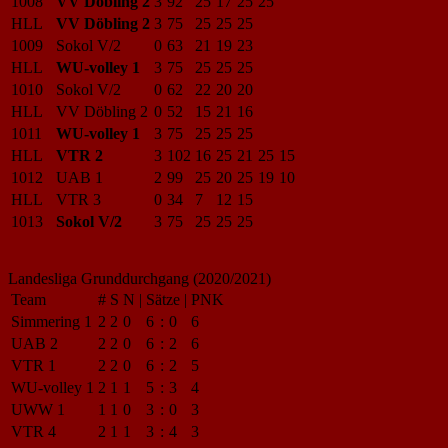
1008
VV Döbling 2
3
92
25
17
25
25
HLL
VV Döbling 2
3
75
25
25
25
1009
Sokol V/2
0
63
21
19
23
HLL
WU-volley 1
3
75
25
25
25
1010
Sokol V/2
0
62
22
20
20
HLL
VV Döbling 2
0
52
15
21
16
1011
WU-volley 1
3
75
25
25
25
HLL
VTR 2
3
102
16
25
21
25
15
1012
UAB 1
2
99
25
20
25
19
10
HLL
VTR 3
0
34
7
12
15
1013
Sokol V/2
3
75
25
25
25
Landesliga Grunddurchgang (2020/2021)
Team
#
S
N
|
Sätze
|
PNK
Simmering 1
2
2
0
6
:
0
6
UAB 2
2
2
0
6
:
2
6
VTR 1
2
2
0
6
:
2
5
WU-volley 1
2
1
1
5
:
3
4
UWW 1
1
1
0
3
:
0
3
VTR 4
2
1
1
3
:
4
3