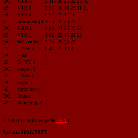
DC
VTR 5
3
115
28
25
22
25
15
25
VTR 6
2
93
30
16
25
11
11
DC
VTR 4
0
52
19
17
16
17
Simmering 1
3
75
25
25
25
DC
UAB 2
3
96
21
25
25
25
19
VTR 1
1
82
25
15
21
21
DC
WU-volley 1
3
75
25
25
25
27
UWW 3
0
41
23
10
8
DC
Asian 1
/
26
Ex-YU 1
DC
Kagran 1
/
35
UWW 1
DC
Tigers 1
/
36
hotvolleys 1
DC
France 1
/
40
Simmering 2
© VolleyTom (Datenquelle
ÖVV
)
Saison 2026/2027