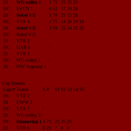
23
WU-volley 1
3
75
25
25
25
HC
SVCN 1
0
62
17
19
26
20
Sokol V/2
3
78
25
25
28
HC
VTR 4
1
75
14
26
19
16
34
Sokol V/2
3
99
25
24
25
25
HC
Sokol V/3
/
33
VTR 2
HC
UAB 1
/
35
VTR 3
HC
WU-volley 1
/
36
PSV Segromy 1
Cup Damen
Liga/#
Teams
S
P
S1
S2
S3
S4
S5
DC
VTR 2
/
18
UWW 2
DC
VTR 7
/
20
WU-volley 2
DC
Simmering 1
3
75
25
25
25
02
VTR 6
0
25
7
9
9