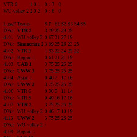
VTR 6
1
0
1
0
:
3
0
WU-volley 2
2
0
2
0
:
6
0
Liga/#
Teams
S
P
S1
S2
S3
S4
S5
DVor
VTR 3
3
79
25
29
25
4101
WU-volley 2
0
67
21
27
19
DVor
Simmering 2
3
99
25
26
23
25
4102
VTR 5
1
93
22
24
25
22
DVor
Kagran 1
0
61
21
21
19
4103
UAB 1
3
75
25
25
25
DVor
UWW 3
3
75
25
25
25
4104
Asian 1
0
40
7
17
16
DVor
UWW 2
3
75
25
25
25
4106
VTR 6
0
30
5
11
14
DVor
VTR 5
0
49
16
17
16
4107
VTR 3
3
75
25
25
25
DVor
WU-volley 2
0
46
17
10
19
4113
UWW 2
3
75
25
25
25
DVor
WU-volley 2
/
4109
Kagran 1