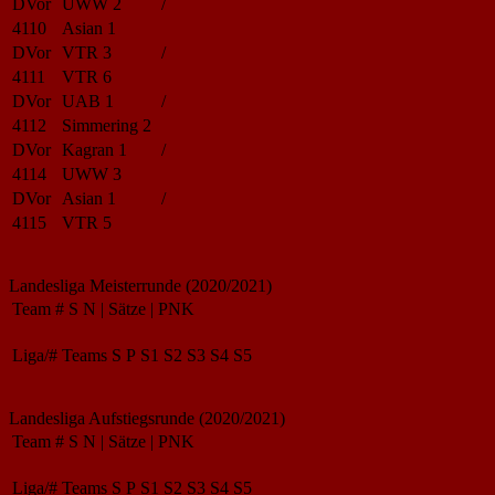
DVor
UWW 2
/
4110
Asian 1
DVor
VTR 3
/
4111
VTR 6
DVor
UAB 1
/
4112
Simmering 2
DVor
Kagran 1
/
4114
UWW 3
DVor
Asian 1
/
4115
VTR 5
Landesliga Meisterrunde (2020/2021)
Team
#
S
N
|
Sätze
|
PNK
Liga/#
Teams
S
P
S1
S2
S3
S4
S5
Landesliga Aufstiegsrunde (2020/2021)
Team
#
S
N
|
Sätze
|
PNK
Liga/#
Teams
S
P
S1
S2
S3
S4
S5