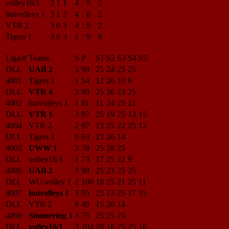
volley16/1
2
1
1
4
:
5
2
hotvolleys 1
3
1
2
4
:
8
2
VTR 2
3
0
3
4
:
9
2
Tigers 1
3
0
3
1
:
9
0
Liga/#
Teams
S
P
S1
S2
S3
S4
S5
DLL
UAB 2
3
99
25
24
25
25
4001
Tigers 1
1
54
12
26
10
6
DLL
VTR 4
3
99
25
26
23
25
4002
hotvolleys 1
1
81
11
24
25
21
DLL
VTR 1
3
97
25
19
25
13
15
4004
VTR 2
2
97
13
25
22
25
12
DLL
Tigers 1
0
63
23
26
14
4005
UWW 1
3
78
25
28
25
DLL
volley16/1
1
73
17
25
22
9
4006
UAB 2
3
98
25
23
25
25
DLL
WU-volley 1
2
100
18
25
21
25
11
4007
hotvolleys 1
3
95
25
13
25
17
15
DLL
VTR 2
0
49
15
20
14
4008
Simmering 1
3
75
25
25
25
DLL
volley16/1
3
104
20
18
25
25
16