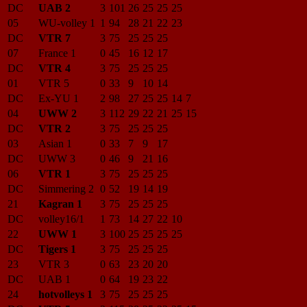
DC
UAB 2
3
101
26
25
25
25
05
WU-volley 1
1
94
28
21
22
23
DC
VTR 7
3
75
25
25
25
07
France 1
0
45
16
12
17
DC
VTR 4
3
75
25
25
25
01
VTR 5
0
33
9
10
14
DC
Ex-YU 1
2
98
27
25
25
14
7
04
UWW 2
3
112
29
22
21
25
15
DC
VTR 2
3
75
25
25
25
03
Asian 1
0
33
7
9
17
DC
UWW 3
0
46
9
21
16
06
VTR 1
3
75
25
25
25
DC
Simmering 2
0
52
19
14
19
21
Kagran 1
3
75
25
25
25
DC
volley16/1
1
73
14
27
22
10
22
UWW 1
3
100
25
25
25
25
DC
Tigers 1
3
75
25
25
25
23
VTR 3
0
63
23
20
20
DC
UAB 1
0
64
19
23
22
24
hotvolleys 1
3
75
25
25
25