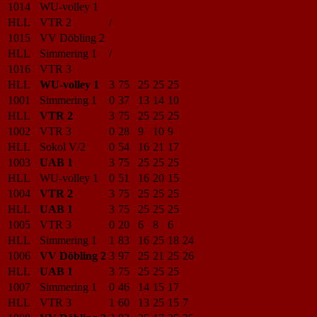
1014
WU-volley 1
HLL
VTR 2
/
1015
VV Döbling 2
HLL
Simmering 1
/
1016
VTR 3
HLL
WU-volley 1
3
75
25
25
25
1001
Simmering 1
0
37
13
14
10
HLL
VTR 2
3
75
25
25
25
1002
VTR 3
0
28
9
10
9
HLL
Sokol V/2
0
54
16
21
17
1003
UAB 1
3
75
25
25
25
HLL
WU-volley 1
0
51
16
20
15
1004
VTR 2
3
75
25
25
25
HLL
UAB 1
3
75
25
25
25
1005
VTR 3
0
20
6
8
6
HLL
Simmering 1
1
83
16
25
18
24
1006
VV Döbling 2
3
97
25
21
25
26
HLL
UAB 1
3
75
25
25
25
1007
Simmering 1
0
46
14
15
17
HLL
VTR 3
1
60
13
25
15
7