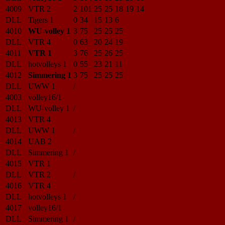
4009
VTR 2
2
101
25
25
18
19
14
DLL
Tigers 1
0
34
15
13
6
4010
WU-volley 1
3
75
25
25
25
DLL
VTR 4
0
63
20
24
19
4011
VTR 1
3
76
25
26
25
DLL
hotvolleys 1
0
55
23
21
11
4012
Simmering 1
3
75
25
25
25
DLL
UWW 1
/
4003
volley16/1
DLL
WU-volley 1
/
4013
VTR 4
DLL
UWW 1
/
4014
UAB 2
DLL
Simmering 1
/
4015
VTR 1
DLL
VTR 2
/
4016
VTR 4
DLL
hotvolleys 1
/
4017
volley16/1
DLL
Simmering 1
/