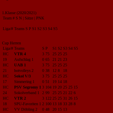
1.Klasse (2020/2021)
Team
#
S
N
|
Sätze
|
PNK
Liga/#
Teams
S
P
S1
S2
S3
S4
S5
Cup Herren
Liga/#
Teams
S
P
S1
S2
S3
S4
S5
HC
VTR 4
3
75
25
25
25
19
Aufschlag 1
0
65
21
21
23
HC
UAB 1
3
75
25
25
25
21
hotvolleys 2
0
38
12
8
18
HC
Sokol V/3
3
75
25
25
25
17
Simmering 1
0
51
19
14
18
HC
PSV Segromy 1
3
104
19
20
25
25
15
24
Sokolverband 1
2
99
25
25
21
22
6
HC
VTR 2
3
122
25
25
31
26
15
18
SPU-Favoriten 1
2
100
13
18
33
28
8
HC
VV Döbling 2
0
48
20
15
13