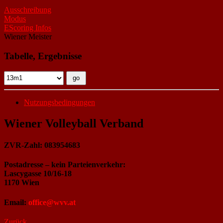
Ausschreibung
Modus
EScoring Infos
Wiener Meister
Tabelle, Ergebnisse
Nutzungsbedingungen
Wiener Volleyball Verband
ZVR-Zahl: 083954683
Postadresse – kein Parteienverkehr:
Lascygasse 10/16-18
1170 Wien
Email:
office@wvv.at
Zurück