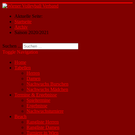
Aktuelle Seite:
Startseite
Archiv
Saison 2020/2021
Suchen ...
Toggle Navigation
Home
Tabellen
Herren
Damen
Nachwuchs Burschen
Nachwuchs Mädchen
Termine & Ergebnisse
Spieltermine
Ergebnisse
Nachwuchsturniere
Beach
Rangliste Herren
Rangliste Damen
Turniere in Wien