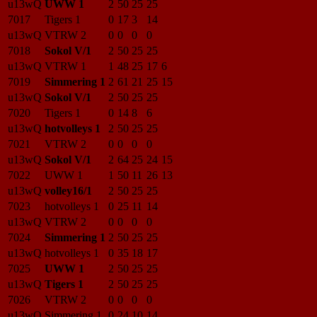
u13wQ
UWW 1
2
50
25
25
7017
Tigers 1
0
17
3
14
u13wQ
VTRW 2
0
0
0
0
7018
Sokol V/1
2
50
25
25
u13wQ
VTRW 1
1
48
25
17
6
7019
Simmering 1
2
61
21
25
15
u13wQ
Sokol V/1
2
50
25
25
7020
Tigers 1
0
14
8
6
u13wQ
hotvolleys 1
2
50
25
25
7021
VTRW 2
0
0
0
0
u13wQ
Sokol V/1
2
64
25
24
15
7022
UWW 1
1
50
11
26
13
u13wQ
volley16/1
2
50
25
25
7023
hotvolleys 1
0
25
11
14
u13wQ
VTRW 2
0
0
0
0
7024
Simmering 1
2
50
25
25
u13wQ
hotvolleys 1
0
35
18
17
7025
UWW 1
2
50
25
25
u13wQ
Tigers 1
2
50
25
25
7026
VTRW 2
0
0
0
0
u13wQ
Simmering 1
0
24
10
14