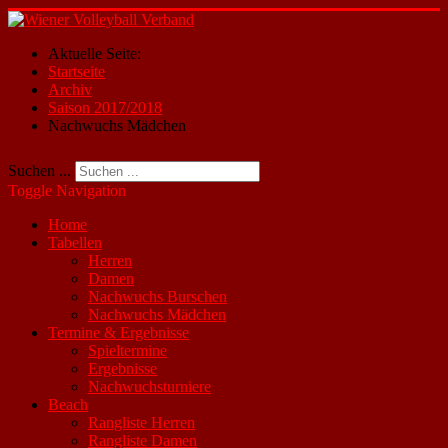
Aktuelle Seite:
Startseite
Archiv
Saison 2017/2018
Nachwuchs Mädchen
Suchen ...
Toggle Navigation
Home
Tabellen
Herren
Damen
Nachwuchs Burschen
Nachwuchs Mädchen
Termine & Ergebnisse
Spieltermine
Ergebnisse
Nachwuchsturniere
Beach
Rangliste Herren
Rangliste Damen