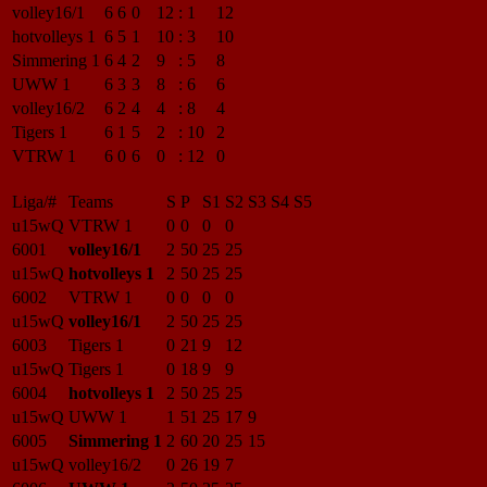
volley16/1
6
6
0
12
:
1
12
hotvolleys 1
6
5
1
10
:
3
10
Simmering 1
6
4
2
9
:
5
8
UWW 1
6
3
3
8
:
6
6
volley16/2
6
2
4
4
:
8
4
Tigers 1
6
1
5
2
:
10
2
VTRW 1
6
0
6
0
:
12
0
Liga/#
Teams
S
P
S1
S2
S3
S4
S5
u15wQ
VTRW 1
0
0
0
0
6001
volley16/1
2
50
25
25
u15wQ
hotvolleys 1
2
50
25
25
6002
VTRW 1
0
0
0
0
u15wQ
volley16/1
2
50
25
25
6003
Tigers 1
0
21
9
12
u15wQ
Tigers 1
0
18
9
9
6004
hotvolleys 1
2
50
25
25
u15wQ
UWW 1
1
51
25
17
9
6005
Simmering 1
2
60
20
25
15
u15wQ
volley16/2
0
26
19
7