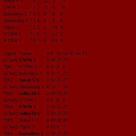
Sokol V/1
7
6
1
12
:
3
12
UWW 1
7
5
2
11
:
4
10
hotvolleys 1
7
4
3
8
:
6
8
Simmering 1
7
3
4
6
:
9
6
Tigers 1
7
2
5
4
:
10
4
VTRW 1
7
1
6
3
:
12
2
VTRW 2
7
0
7
0
:
14
0
Liga/#
Teams
S
P
S1
S2
S3
S4
S5
u13wQ
UWW 1
2
50
25
25
7001
VTRW 1
0
0
0
0
u13wQ
hotvolleys 1
0
32
7
25
7002
Sokol V/1
2
52
25
27
u13wQ
Simmering 1
0
23
7
16
7003
volley16/1
2
50
25
25
u13wQ
VTRW 2
0
0
0
0
7004
UWW 1
2
50
25
25
u13wQ
volley16/1
2
50
25
25
7005
Sokol V/1
0
40
20
20
u13wQ
Tigers 1
0
15
8
7
7006
hotvolleys 1
2
50
25
25