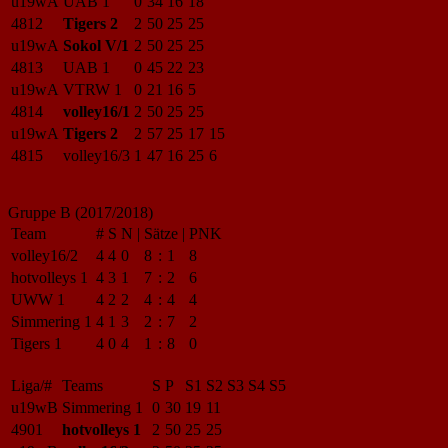
u19wA
UAB 1
0
34
16
18
4812
Tigers 2
2
50
25
25
u19wA
Sokol V/1
2
50
25
25
4813
UAB 1
0
45
22
23
u19wA
VTRW 1
0
21
16
5
4814
volley16/1
2
50
25
25
u19wA
Tigers 2
2
57
25
17
15
4815
volley16/3
1
47
16
25
6
Gruppe B (2017/2018)
Team
#
S
N
|
Sätze
|
PNK
volley16/2
4
4
0
8
:
1
8
hotvolleys 1
4
3
1
7
:
2
6
UWW 1
4
2
2
4
:
4
4
Simmering 1
4
1
3
2
:
7
2
Tigers 1
4
0
4
1
:
8
0
Liga/#
Teams
S
P
S1
S2
S3
S4
S5
u19wB
Simmering 1
0
30
19
11
4901
hotvolleys 1
2
50
25
25