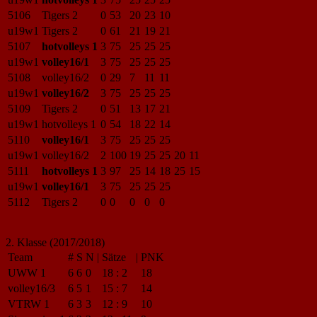
5106
Tigers 2
0
53
20
23
10
u19w1
Tigers 2
0
61
21
19
21
5107
hotvolleys 1
3
75
25
25
25
u19w1
volley16/1
3
75
25
25
25
5108
volley16/2
0
29
7
11
11
u19w1
volley16/2
3
75
25
25
25
5109
Tigers 2
0
51
13
17
21
u19w1
hotvolleys 1
0
54
18
22
14
5110
volley16/1
3
75
25
25
25
u19w1
volley16/2
2
100
19
25
25
20
11
5111
hotvolleys 1
3
97
25
14
18
25
15
u19w1
volley16/1
3
75
25
25
25
5112
Tigers 2
0
0
0
0
0
2. Klasse (2017/2018)
Team
#
S
N
|
Sätze
|
PNK
UWW 1
6
6
0
18
:
2
18
volley16/3
6
5
1
15
:
7
14
VTRW 1
6
3
3
12
:
9
10