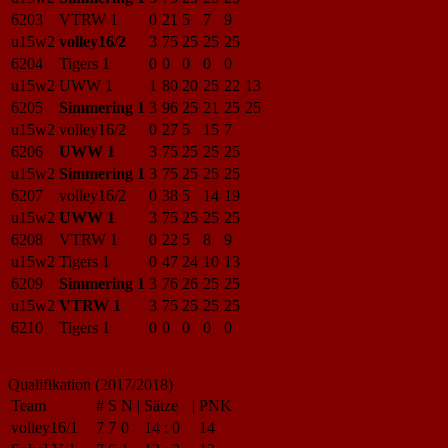
6203
VTRW 1
0
21
5
7
9
u15w2
volley16/2
3
75
25
25
25
6204
Tigers 1
0
0
0
0
0
u15w2
UWW 1
1
80
20
25
22
13
6205
Simmering 1
3
96
25
21
25
25
u15w2
volley16/2
0
27
5
15
7
6206
UWW 1
3
75
25
25
25
u15w2
Simmering 1
3
75
25
25
25
6207
volley16/2
0
38
5
14
19
u15w2
UWW 1
3
75
25
25
25
6208
VTRW 1
0
22
5
8
9
u15w2
Tigers 1
0
47
24
10
13
6209
Simmering 1
3
76
26
25
25
u15w2
VTRW 1
3
75
25
25
25
6210
Tigers 1
0
0
0
0
0
Qualifikation (2017/2018)
Team
#
S
N
|
Sätze
|
PNK
volley16/1
7
7
0
14
:
0
14