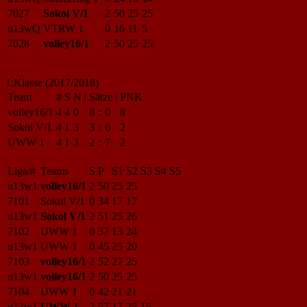
7027
Sokol V/1
2
50
25
25
u13wQ
VTRW 1
0
16
11
5
7028
volley16/1
2
50
25
25
1.Klasse (2017/2018)
Team
#
S
N
|
Sätze
|
PNK
volley16/1
4
4
0
8
:
0
8
Sokol V/1
4
1
3
3
:
6
2
UWW 1
4
1
3
2
:
7
2
Liga/#
Teams
S
P
S1
S2
S3
S4
S5
u13w1
volley16/1
2
50
25
25
7101
Sokol V/1
0
34
17
17
u13w1
Sokol V/1
2
51
25
26
7102
UWW 1
0
37
13
24
u13w1
UWW 1
0
45
25
20
7103
volley16/1
2
52
27
25
u13w1
volley16/1
2
50
25
25
7104
UWW 1
0
42
21
21
u13w1
UWW 1
2
57
17
25
15