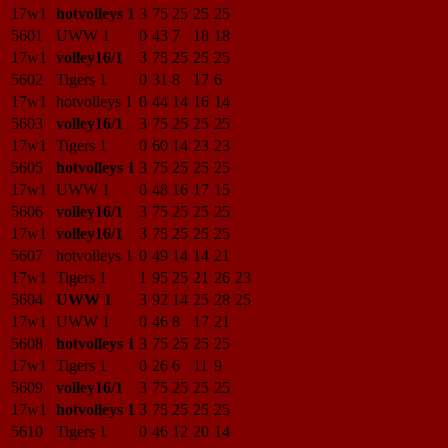
17w1
hotvolleys 1
3
75
25
25
25
5601
UWW 1
0
43
7
18
18
17w1
volley16/1
3
75
25
25
25
5602
Tigers 1
0
31
8
17
6
17w1
hotvolleys 1
0
44
14
16
14
5603
volley16/1
3
75
25
25
25
17w1
Tigers 1
0
60
14
23
23
5605
hotvolleys 1
3
75
25
25
25
17w1
UWW 1
0
48
16
17
15
5606
volley16/1
3
75
25
25
25
17w1
volley16/1
3
75
25
25
25
5607
hotvolleys 1
0
49
14
14
21
17w1
Tigers 1
1
95
25
21
26
23
5604
UWW 1
3
92
14
25
28
25
17w1
UWW 1
0
46
8
17
21
5608
hotvolleys 1
3
75
25
25
25
17w1
Tigers 1
0
26
6
11
9
5609
volley16/1
3
75
25
25
25
17w1
hotvolleys 1
3
75
25
25
25
5610
Tigers 1
0
46
12
20
14