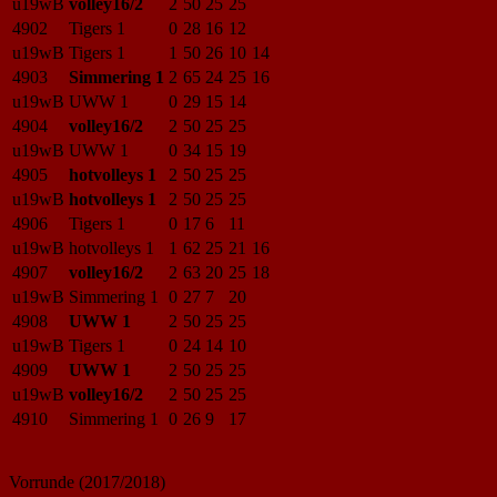
u19wB
volley16/2
2
50
25
25
4902
Tigers 1
0
28
16
12
u19wB
Tigers 1
1
50
26
10
14
4903
Simmering 1
2
65
24
25
16
u19wB
UWW 1
0
29
15
14
4904
volley16/2
2
50
25
25
u19wB
UWW 1
0
34
15
19
4905
hotvolleys 1
2
50
25
25
u19wB
hotvolleys 1
2
50
25
25
4906
Tigers 1
0
17
6
11
u19wB
hotvolleys 1
1
62
25
21
16
4907
volley16/2
2
63
20
25
18
u19wB
Simmering 1
0
27
7
20
4908
UWW 1
2
50
25
25
u19wB
Tigers 1
0
24
14
10
4909
UWW 1
2
50
25
25
u19wB
volley16/2
2
50
25
25
4910
Simmering 1
0
26
9
17
Vorrunde (2017/2018)