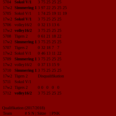
5704
Sokol V/1
3
75
25
25
25
17w2
Simmering 1
3
97
22
25
25
25
5705
Sokol V/1
1
74
25
19
11
19
17w2
Sokol V/1
3
75
25
25
25
5706
volley16/2
0
32
13
13
6
17w2
volley16/2
3
75
25
25
25
5708
Tigers 2
0
61
21
18
22
17w2
Simmering 1
3
75
25
25
25
5707
Tigers 2
0
32
18
7
7
17w2
Sokol V/1
0
46
13
11
22
5709
Simmering 1
3
75
25
25
25
17w2
volley16/2
0
37
13
15
9
5710
Simmering 1
3
75
25
25
25
17w2
Tigers 2
Disqualifikation
5711
Sokol V/1
17w2
Tigers 2
0
0
0
0
0
5712
volley16/2
3
75
25
25
25
Qualifikation (2017/2018)
Team
#
S
N
|
Sätze
|
PNK