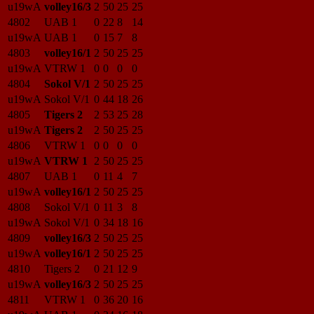
u19wA
volley16/3
2
50
25
25
4802
UAB 1
0
22
8
14
u19wA
UAB 1
0
15
7
8
4803
volley16/1
2
50
25
25
u19wA
VTRW 1
0
0
0
0
4804
Sokol V/1
2
50
25
25
u19wA
Sokol V/1
0
44
18
26
4805
Tigers 2
2
53
25
28
u19wA
Tigers 2
2
50
25
25
4806
VTRW 1
0
0
0
0
u19wA
VTRW 1
2
50
25
25
4807
UAB 1
0
11
4
7
u19wA
volley16/1
2
50
25
25
4808
Sokol V/1
0
11
3
8
u19wA
Sokol V/1
0
34
18
16
4809
volley16/3
2
50
25
25
u19wA
volley16/1
2
50
25
25
4810
Tigers 2
0
21
12
9
u19wA
volley16/3
2
50
25
25
4811
VTRW 1
0
36
20
16