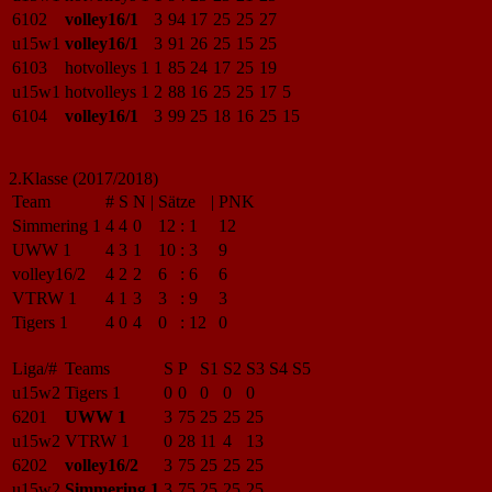
6102
volley16/1
3
94
17
25
25
27
u15w1
volley16/1
3
91
26
25
15
25
6103
hotvolleys 1
1
85
24
17
25
19
u15w1
hotvolleys 1
2
88
16
25
25
17
5
6104
volley16/1
3
99
25
18
16
25
15
2.Klasse (2017/2018)
Team
#
S
N
|
Sätze
|
PNK
Simmering 1
4
4
0
12
:
1
12
UWW 1
4
3
1
10
:
3
9
volley16/2
4
2
2
6
:
6
6
VTRW 1
4
1
3
3
:
9
3
Tigers 1
4
0
4
0
:
12
0
Liga/#
Teams
S
P
S1
S2
S3
S4
S5
u15w2
Tigers 1
0
0
0
0
0
6201
UWW 1
3
75
25
25
25
u15w2
VTRW 1
0
28
11
4
13
6202
volley16/2
3
75
25
25
25
u15w2
Simmering 1
3
75
25
25
25