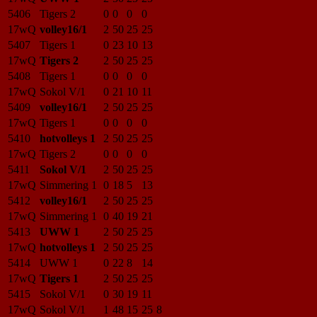
5406
Tigers 2
0
0
0
0
17wQ
volley16/1
2
50
25
25
5407
Tigers 1
0
23
10
13
17wQ
Tigers 2
2
50
25
25
5408
Tigers 1
0
0
0
0
17wQ
Sokol V/1
0
21
10
11
5409
volley16/1
2
50
25
25
17wQ
Tigers 1
0
0
0
0
5410
hotvolleys 1
2
50
25
25
17wQ
Tigers 2
0
0
0
0
5411
Sokol V/1
2
50
25
25
17wQ
Simmering 1
0
18
5
13
5412
volley16/1
2
50
25
25
17wQ
Simmering 1
0
40
19
21
5413
UWW 1
2
50
25
25
17wQ
hotvolleys 1
2
50
25
25
5414
UWW 1
0
22
8
14
17wQ
Tigers 1
2
50
25
25
5415
Sokol V/1
0
30
19
11
17wQ
Sokol V/1
1
48
15
25
8