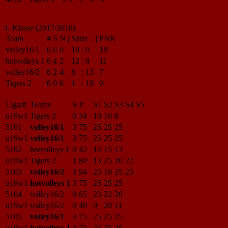
1. Klasse (2017/2018)
Team
#
S
N
|
Sätze
|
PNK
volley16/1
6
6
0
18
:
0
18
hotvolleys 1
6
4
2
12
:
8
11
volley16/2
6
2
4
8
:
13
7
Tigers 2
6
0
6
1
:
18
0
Liga/#
Teams
S
P
S1
S2
S3
S4
S5
u19w1
Tigers 2
0
34
10
16
8
5101
volley16/1
3
75
25
25
25
u19w1
volley16/1
3
75
25
25
25
5102
hotvolleys 1
0
42
14
15
13
u19w1
Tigers 2
1
80
13
25
20
22
5103
volley16/2
3
94
25
19
25
25
u19w1
hotvolleys 1
3
75
25
25
25
5104
volley16/2
0
65
23
22
20
u19w1
volley16/2
0
40
9
20
11
5105
volley16/1
3
75
25
25
25
u19w1
hotvolleys 1
3
75
25
25
25