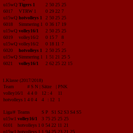
u15wQ
Tigers 1
2
50
25
25
6017
VTRW 1
0
29
22
7
u15wQ
hotvolleys 1
2
50
25
25
6018
Simmering 1
0
36
17
19
u15wQ
volley16/1
2
50
25
25
6019
volley16/2
0
15
7
8
u15wQ
volley16/2
0
18
11
7
6020
hotvolleys 1
2
50
25
25
u15wQ
Simmering 1
1
51
21
25
5
6021
volley16/1
2
62
25
22
15
1.Klasse (2017/2018)
Team
#
S
N
|
Sätze
|
PNK
volley16/1
4
4
0
12
:
4
11
hotvolleys 1
4
0
4
4
:
12
1
Liga/#
Teams
S
P
S1
S2
S3
S4
S5
u15w1
volley16/1
3
75
25
25
25
6101
hotvolleys 1
0
54
22
11
21
u15w1
hotvolleys 1
1
94
25
23
21
25