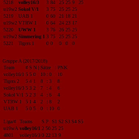
5218
volley16/3
3
84
25
25
9
25
u19w2
Sokol V/1
3
75
25
25
25
5219
UAB 1
0
60
21
18
21
u19w2
VTRW 1
0
64
24
23
17
5220
UWW 1
3
76
26
25
25
u19w2
Simmering 1
3
75
25
25
25
5221
Tigers 1
0
0
0
0
0
Gruppe A (2017/2018)
Team
#
S
N
|
Sätze
|
PNK
volley16/1
5
5
0
10
:
0
10
Tigers 2
5
4
1
8
:
3
8
volley16/3
5
3
2
7
:
4
6
Sokol V/1
5
2
3
4
:
6
4
VTRW 1
5
1
4
2
:
8
2
UAB 1
5
0
5
0
:
10
0
Liga/#
Teams
S
P
S1
S2
S3
S4
S5
u19wA
volley16/1
2
50
25
25
4801
volley16/3
0
22
13
9