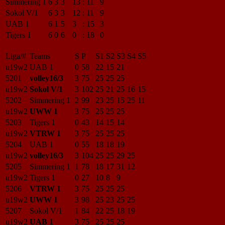
Simmering 1
6
3
3
13
:
11
9
Sokol V/1
6
3
3
12
:
11
9
UAB 1
6
1
5
3
:
15
3
Tigers 1
6
0
6
0
:
18
0
Liga/#
Teams
S
P
S1
S2
S3
S4
S5
u19w2
UAB 1
0
58
22
15
21
5201
volley16/3
3
75
25
25
25
u19w2
Sokol V/1
3
102
25
21
25
16
15
5202
Simmering 1
2
99
23
25
15
25
11
u19w2
UWW 1
3
75
25
25
25
5203
Tigers 1
0
43
14
15
14
u19w2
VTRW 1
3
75
25
25
25
5204
UAB 1
0
55
18
18
19
u19w2
volley16/3
3
104
25
25
29
25
5205
Simmering 1
1
78
18
17
31
12
u19w2
Tigers 1
0
27
10
8
9
5206
VTRW 1
3
75
25
25
25
u19w2
UWW 1
3
98
25
23
25
25
5207
Sokol V/1
1
84
22
25
18
19
u19w2
UAB 1
3
75
25
25
25