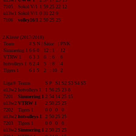
7105
Sokol V/1
1
59
25
22
12
u13w1
Sokol V/1
0
31
22
9
7106
volley16/1
2
50
25
25
2.Klasse (2017/2018)
Team
#
S
N
|
Sätze
|
PNK
Simmering 1
6
6
0
12
:
1
12
VTRW 1
6
3
3
6
:
6
6
hotvolleys 1
6
2
4
5
:
8
4
Tigers 1
6
1
5
2
:
10
2
Liga/#
Teams
S
P
S1
S2
S3
S4
S5
u13w2
hotvolleys 1
1
56
25
23
8
7201
Simmering 1
2
54
14
25
15
u13w2
VTRW 1
2
50
25
25
7202
Tigers 1
0
0
0
0
u13w2
hotvolleys 1
2
50
25
25
7203
Tigers 1
0
0
0
0
u13w2
Simmering 1
2
50
25
25