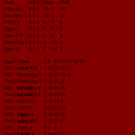
Team
#
S
N
|
Sätze
|
PNK
volley16/1
6
6
0
12
:
0
12
hotvolleys 1
6
5
1
10
:
2
10
UWW 1
6
3
3
6
:
7
6
Tigers 1
6
3
3
6
:
9
6
Sokol V/1
6
2
4
5
:
9
4
Simmering 1
6
1
5
4
:
10
2
Tigers 2
6
1
5
2
:
14
2
Liga/#
Teams
S
P
S1
S2
S3
S4
S5
17wQ
Sokol V/1
2
60
20
25
15
5401
Simmering 1
1
45
25
10
10
17wQ
Simmering 1
0
32
21
11
5402
hotvolleys 1
2
50
25
25
17wQ
hotvolleys 1
2
50
25
25
5403
Sokol V/1
0
22
14
8
17wQ
UWW 1
0
44
21
23
5404
Tigers 1
2
50
25
25
17wQ
volley16/1
2
50
25
25
5405
Tigers 2
0
0
0
0
17wQ
UWW 1
2
50
25
25