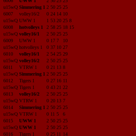
6006
UWW 1
2
50
25
25
u15wQ
Simmering 1
2
50
25
25
6007
volley16/2
0
24
14
10
u15wQ
UWW 1
1
53
20
25
8
6008
hotvolleys 1
2
58
25
18
15
u15wQ
volley16/1
2
50
25
25
6009
UWW 1
0
17
7
10
u15wQ
hotvolleys 1
0
37
10
27
6010
volley16/1
2
54
25
29
u15wQ
volley16/2
2
50
25
25
6011
VTRW 1
0
21
13
8
u15wQ
Simmering 1
2
50
25
25
6012
Tigers 1
0
27
16
11
u15wQ
Tigers 1
0
43
21
22
6013
volley16/2
2
50
25
25
u15wQ
VTRW 1
0
20
13
7
6014
Simmering 1
2
50
25
25
u15wQ
VTRW 1
0
11
5
6
6015
UWW 1
2
50
25
25
u15wQ
UWW 1
2
50
25
25
6016
Tigers 1
0
25
11
14