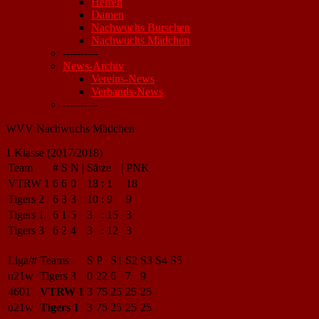
Herren
Damen
Nachwuchs Burschen
Nachwuchs Mädchen
----------
News-Archiv
Vereins-News
Verbands-News
----------
WVV Nachwuchs Mädchen
1.Klasse (2017/2018)
Team
#
S
N
|
Sätze
|
PNK
VTRW 1
6
6
0
18
:
1
18
Tigers 2
6
3
3
10
:
9
9
Tigers 1
6
1
5
3
:
15
3
Tigers 3
6
2
4
3
:
12
3
Liga/#
Teams
S
P
S1
S2
S3
S4
S5
u21w
Tigers 3
0
22
6
7
9
4601
VTRW 1
3
75
25
25
25
u21w
Tigers 1
3
75
25
25
25