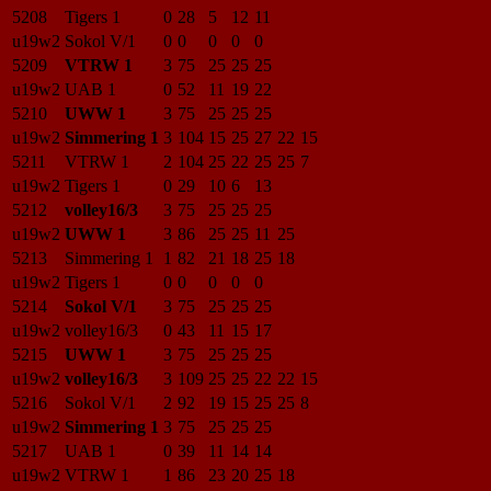
5208
Tigers 1
0
28
5
12
11
u19w2
Sokol V/1
0
0
0
0
0
5209
VTRW 1
3
75
25
25
25
u19w2
UAB 1
0
52
11
19
22
5210
UWW 1
3
75
25
25
25
u19w2
Simmering 1
3
104
15
25
27
22
15
5211
VTRW 1
2
104
25
22
25
25
7
u19w2
Tigers 1
0
29
10
6
13
5212
volley16/3
3
75
25
25
25
u19w2
UWW 1
3
86
25
25
11
25
5213
Simmering 1
1
82
21
18
25
18
u19w2
Tigers 1
0
0
0
0
0
5214
Sokol V/1
3
75
25
25
25
u19w2
volley16/3
0
43
11
15
17
5215
UWW 1
3
75
25
25
25
u19w2
volley16/3
3
109
25
25
22
22
15
5216
Sokol V/1
2
92
19
15
25
25
8
u19w2
Simmering 1
3
75
25
25
25
5217
UAB 1
0
39
11
14
14
u19w2
VTRW 1
1
86
23
20
25
18