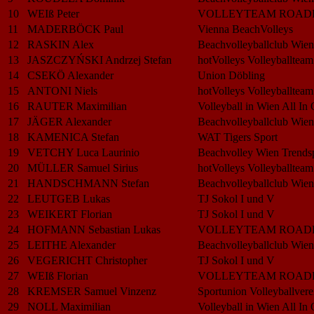
10
WEIß Peter
VOLLEYTEAM ROAD
11
MADERBÖCK Paul
Vienna BeachVolleys
12
RASKIN Alex
Beachvolleyballclub Wien
13
JASZCZYŃSKI Andrzej Stefan
hotVolleys Volleyballteam
14
CSEKÖ Alexander
Union Döbling
15
ANTONI Niels
hotVolleys Volleyballteam
16
RAUTER Maximilian
Volleyball in Wien All In
17
JÄGER Alexander
Beachvolleyballclub Wien
18
KAMENICA Stefan
WAT Tigers Sport
19
VETCHY Luca Laurinio
Beachvolley Wien Trendsp
20
MÜLLER Samuel Sirius
hotVolleys Volleyballteam
21
HANDSCHMANN Stefan
Beachvolleyballclub Wien
22
LEUTGEB Lukas
TJ Sokol I und V
23
WEIKERT Florian
TJ Sokol I und V
24
HOFMANN Sebastian Lukas
VOLLEYTEAM ROAD
25
LEITHE Alexander
Beachvolleyballclub Wien
26
VEGERICHT Christopher
TJ Sokol I und V
27
WEIß Florian
VOLLEYTEAM ROAD
28
KREMSER Samuel Vinzenz
Sportunion Volleyballver
29
NOLL Maximilian
Volleyball in Wien All In