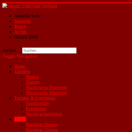
Aktuelle Seite:
Startseite
Beach
Archiv
Herren 2019
Suchen ...
Toggle Navigation
Home
Tabellen
Herren
Damen
Nachwuchs Burschen
Nachwuchs Mädchen
Termine & Ergebnisse
Spieltermine
Ergebnisse
Nachwuchsturniere
Beach
Rangliste Herren
Rangliste Damen