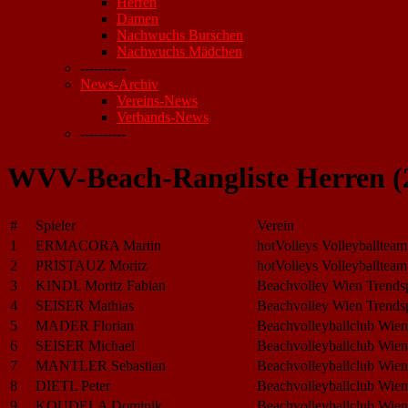
Herren
Damen
Nachwuchs Burschen
Nachwuchs Mädchen
----------
News-Archiv
Vereins-News
Verbands-News
----------
WVV-Beach-Rangliste Herren (
#
Spieler
Verein
1
ERMACORA Martin
hotVolleys Volleyballteam
2
PRISTAUZ Moritz
hotVolleys Volleyballteam
3
KINDL Moritz Fabian
Beachvolley Wien Trendsp
4
SEISER Mathias
Beachvolley Wien Trendsp
5
MADER Florian
Beachvolleyballclub Wien
6
SEISER Michael
Beachvolleyballclub Wien
7
MANTLER Sebastian
Beachvolleyballclub Wien
8
DIETL Peter
Beachvolleyballclub Wien
9
KOUDELA Dominik
Beachvolleyballclub Wien