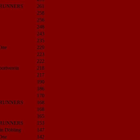
RUNNERS
261
258
256
248
243
235
 One
229
223
222
ortverein
218
217
190
186
170
RUNNERS
168
168
165
RUNNERS
153
ein Döbling
147
 One
142