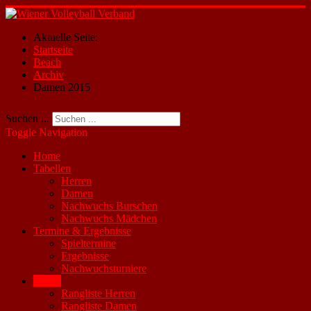
Aktuelle Seite:
Startseite
Beach
Archiv
Damen 2015
Suchen ...
Toggle Navigation
Home
Tabellen
Herren
Damen
Nachwuchs Burschen
Nachwuchs Mädchen
Termine & Ergebnisse
Spieltermine
Ergebnisse
Nachwuchsturniere
Beach
Rangliste Herren
Rangliste Damen