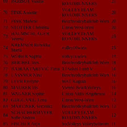
69
PARISOT Valerie
21
ROADRUNNERS
VOLLEYTEAM
70
FINK Annette
20
ROADRUNNERS
71
FINK Marlene
Beachvolleyballclub Wien
20
72
STOTTER Christina
Union West-Wien
20
HALMSCHLAGER
VOLLEYTEAM
73
19
Verena
ROADRUNNERS
KREMSER Rebekka
74
volley16wien
19
Maria
75
WÖBER Sophie
volley16wien
19
76
REICHEL Ines
Beachvolleyballclub Wien
18
77
BAJRAKTAREVIĆ Elma
TJ Sokol I und V
16
78
LASSNER Nina
Beachvolleyballclub Wien
16
79
LEEB Evelyne
WAT Kagran
16
80
MAURER Iris
Vienna BeachVolleys
16
81
WAGNER Sophie
Union Aktiv Brigittenau
14
82
GUGGANIG Lena
Union West-Wien
12
83
MARTINEK Veronika
Beachvolleyballclub Wien
12
SCHACHERMAYER
VOLLEYTEAM
84
12
Sofie Andrea
ROADRUNNERS
85
FISCHER Anja
hotVolleys Volleyballteam
11