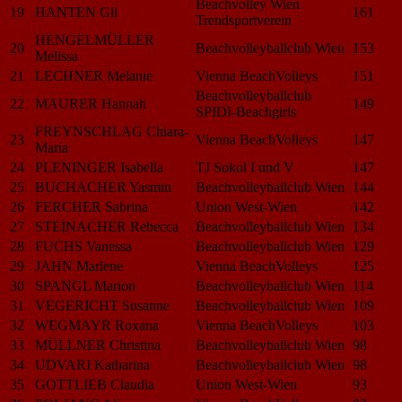
Beachvolley Wien
19
HANTEN Gil
161
Trendsportverein
HENGELMÜLLER
20
Beachvolleyballclub Wien
153
Melissa
21
LECHNER Melanie
Vienna BeachVolleys
151
Beachvolleyballclub
22
MAURER Hannah
149
SPIDI-Beachgirls
FREYNSCHLAG Chiara-
23
Vienna BeachVolleys
147
Maria
24
PLENINGER Isabella
TJ Sokol I und V
147
25
BUCHACHER Yasmin
Beachvolleyballclub Wien
144
26
FERCHER Sabrina
Union West-Wien
142
27
STEINACHER Rebecca
Beachvolleyballclub Wien
134
28
FUCHS Vanessa
Beachvolleyballclub Wien
129
29
JAHN Marlene
Vienna BeachVolleys
125
30
SPANGL Marion
Beachvolleyballclub Wien
114
31
VEGERICHT Susanne
Beachvolleyballclub Wien
109
32
WEGMAYR Roxana
Vienna BeachVolleys
103
33
MÜLLNER Christina
Beachvolleyballclub Wien
98
34
UDVARI Katharina
Beachvolleyballclub Wien
98
35
GOTTLIEB Claudia
Union West-Wien
93