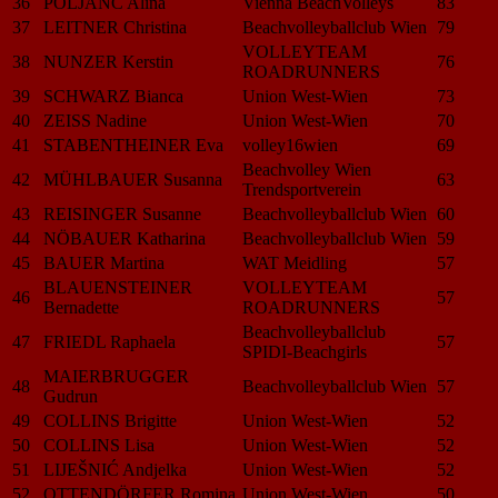
36
POLJANC Alina
Vienna BeachVolleys
83
37
LEITNER Christina
Beachvolleyballclub Wien
79
VOLLEYTEAM
38
NUNZER Kerstin
76
ROADRUNNERS
39
SCHWARZ Bianca
Union West-Wien
73
40
ZEISS Nadine
Union West-Wien
70
41
STABENTHEINER Eva
volley16wien
69
Beachvolley Wien
42
MÜHLBAUER Susanna
63
Trendsportverein
43
REISINGER Susanne
Beachvolleyballclub Wien
60
44
NÖBAUER Katharina
Beachvolleyballclub Wien
59
45
BAUER Martina
WAT Meidling
57
BLAUENSTEINER
VOLLEYTEAM
46
57
Bernadette
ROADRUNNERS
Beachvolleyballclub
47
FRIEDL Raphaela
57
SPIDI-Beachgirls
MAIERBRUGGER
48
Beachvolleyballclub Wien
57
Gudrun
49
COLLINS Brigitte
Union West-Wien
52
50
COLLINS Lisa
Union West-Wien
52
51
LIJEŠNIĆ Andjelka
Union West-Wien
52
52
OTTENDÖRFER Romina
Union West-Wien
50