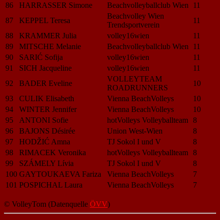
86
HARRASSER Simone
Beachvolleyballclub Wien
11
Beachvolley Wien
87
KEPPEL Teresa
11
Trendsportverein
88
KRAMMER Julia
volley16wien
11
89
MITSCHE Melanie
Beachvolleyballclub Wien
11
90
SARIĆ Sofija
volley16wien
11
91
SICH Jacqueline
volley16wien
11
VOLLEYTEAM
92
BADER Eveline
10
ROADRUNNERS
93
CULIK Elisabeth
Vienna BeachVolleys
10
94
WINTER Jennifer
Vienna BeachVolleys
10
95
ANTONI Sofie
hotVolleys Volleyballteam
8
96
BAJONS Désirée
Union West-Wien
8
97
HODŽIĆ Amna
TJ Sokol I und V
8
98
RIMACEK Veronika
hotVolleys Volleyballteam
8
99
SZÁMELY Lívia
TJ Sokol I und V
8
100
GAYTOUKAEVA Fariza
Vienna BeachVolleys
7
101
POSPICHAL Laura
Vienna BeachVolleys
7
© VolleyTom (Datenquelle
ÖVV
)