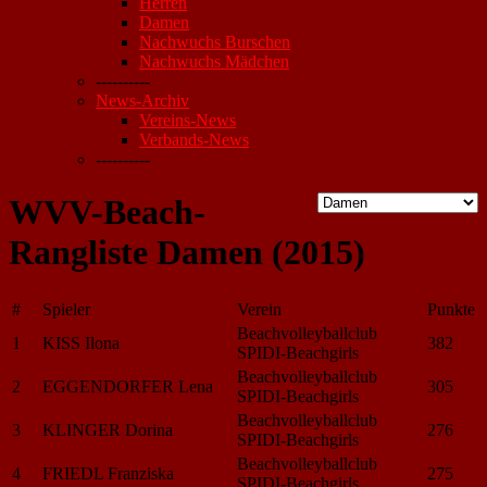
Herren
Damen
Nachwuchs Burschen
Nachwuchs Mädchen
----------
News-Archiv
Vereins-News
Verbands-News
----------
WVV-Beach-
Rangliste Damen (2015)
#
Spieler
Verein
Punkte
Beachvolleyballclub
1
KISS Ilona
382
SPIDI-Beachgirls
Beachvolleyballclub
2
EGGENDORFER Lena
305
SPIDI-Beachgirls
Beachvolleyballclub
3
KLINGER Dorina
276
SPIDI-Beachgirls
Beachvolleyballclub
4
FRIEDL Franziska
275
SPIDI-Beachgirls