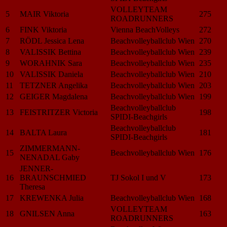
VOLLEYTEAM
5
MAIR Viktoria
275
ROADRUNNERS
6
FINK Viktoria
Vienna BeachVolleys
272
7
RÖDL Jessica Lena
Beachvolleyballclub Wien
270
8
VALISSIK Bettina
Beachvolleyballclub Wien
239
9
WORAHNIK Sara
Beachvolleyballclub Wien
235
10
VALISSIK Daniela
Beachvolleyballclub Wien
210
11
TETZNER Angelika
Beachvolleyballclub Wien
203
12
GEIGER Magdalena
Beachvolleyballclub Wien
199
Beachvolleyballclub
13
FEISTRITZER Victoria
198
SPIDI-Beachgirls
Beachvolleyballclub
14
BALTA Laura
181
SPIDI-Beachgirls
ZIMMERMANN-
15
Beachvolleyballclub Wien
176
NENADAL Gaby
JENNER-
16
BRAUNSCHMIED
TJ Sokol I und V
173
Theresa
17
KREWENKA Julia
Beachvolleyballclub Wien
168
VOLLEYTEAM
18
GNILSEN Anna
163
ROADRUNNERS