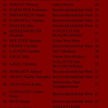
53
JORDAN Theresa
volley16wien
46
54
RABACHER Katharina
Beachvolleyballclub Wien
39
55
DIRNBERGER Dania
Beachvolleyballclub Wien
32
56
KARNHOLZ Sabrina
Beachvolleyballclub Wien
32
57
NADLER Julia
Beachvolleyballclub Wien
32
HEISZENBERGER
VOLLEYTEAM
58
31
Elisabeth
ROADRUNNERS
59
HOLZNER Stefanie
Union West-Wien
31
60
FIEBER Christina
Beachvolleyballclub Wien
30
61
GALVAN Cornelia
WAT Meidling
28
62
GRGIĆ Mia
Vienna BeachVolleys
28
VOLLEYTEAM
63
GINDL Christina
23
ROADRUNNERS
64
DOMAROS Justyna
Beachvolleyballclub Wien
22
65
SRODA Natalia Weronika
Beachvolleyballclub Wien
22
Beachvolley Wien
66
ANTUSSAK Katrin
21
Trendsportverein
GONZALES Cynthia
67
Beachvolleyballclub Wien
21
Grace
68
HOTI Megin
Beachvolleyballclub Wien
21
VOLLEYTEAM